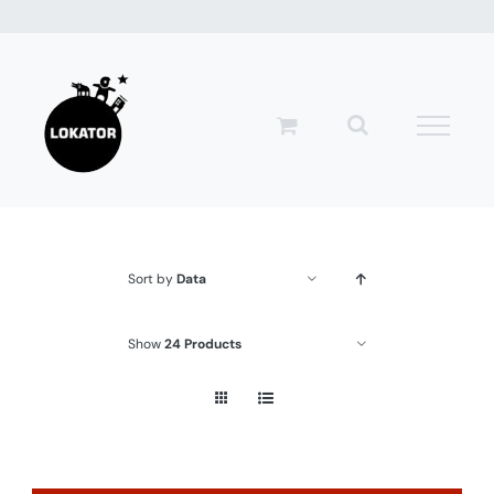
Przejdź
do
zawartości
Sort by
Data
Show
24 Products