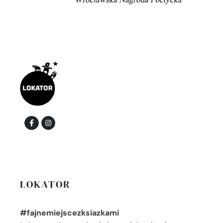
LOKATOR
#fajnemiejscezksiazkami