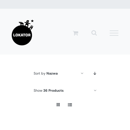
Przejdź
do
zawartości
Sort by
Nazwa
Show
36 Products