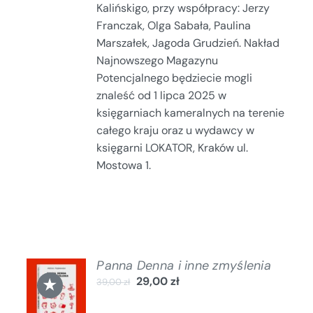
Kalińskigo, przy współpracy: Jerzy
Franczak, Olga Sabała, Paulina
Marszałek, Jagoda Grudzień. Nakład
Najnowszego Magazynu
Potencjalnego będziecie mogli
znaleść od 1 lipca 2025 w
księgarniach kameralnych na terenie
całego kraju oraz u wydawcy w
księgarni LOKATOR, Kraków ul.
Mostowa 1.
Panna Denna i inne zmyślenia
DODAJ
★
29,00
zł
39,00
zł
DO
KOSZYKA