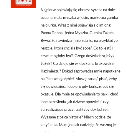
/
SZCZEGÓŁY
Najpierw pojawiają się obrazy: syrena na dnie
oceanu, mała myszka w lesie, markotna gumka
na biurku. Wraz z nimi pojawiają się imiona:
Panna Denna, Jedna Myszka, Gumka Zakała.
Bywa, że nawiedza mnie zdanie, na przykład „o
reszcie, która chciała być sobą”. Co to jest? I
czym mogłoby być? Czego doświadcza jeżyk
Jeżyk? Co dzieje się w kiosku na krakowskim
Kazimierzu? Dokąd zaprowadzą mnie napotkane
na Plantach gołębie? Muszę zacząć pisać, żeby
się dowiedzieć, i dopiero gdy kończę, coś się
okazuje. Dla mnie te opowiadania to bajki, choć
inne określenia, jak dziwne opowieści czy
surrealizujące prozy, trafiłyby dokładniej.
Wyssane z palca historie? Niech będzie, że
zmyślenia. Mam jednak nadzieję, że wezmą je