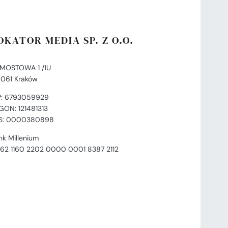
OKATOR MEDIA SP. Z O.O.
. MOSTOWA 1 /1U
-061 Kraków
P: 6793059929
GON: 121481313
S: 0000380898
nk Millenium
 62 1160 2202 0000 0001 8387 2112