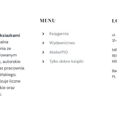
MENU
L
Księgarnia
ul
ksiazkami
31
ralna
Wydawnictwo
nia ze
NI
AtelierPIO
filowanym
RE
, autorskie
Tylko dobre książki
KR
az pracownia
Ba
ińskiego.
PL
zuje liczne
kie oraz
.