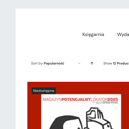
Przejdź
do
zawartości
Księgarnia
Wyda
Sort by
Popularność
Show
12 Produc