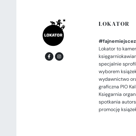
LOKATOR
#fajnemiejscez
Lokator to kame
księgarniokawiar
specjalnie spro
wyborem książek
wydawnictwo or
graficzna PIO Kal
Księgarnia organi
spotkania autors
promocję książek