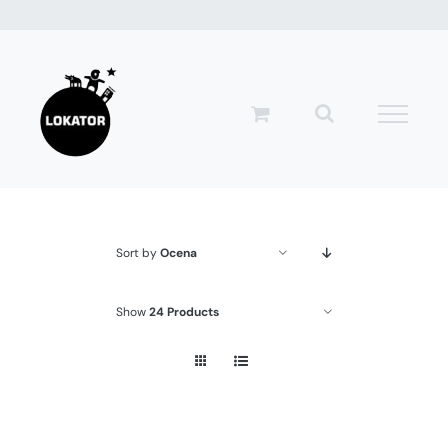
Przejdź
do
zawartości
Sort by
Ocena
Show
24 Products