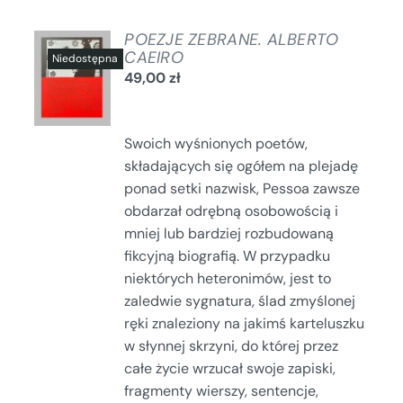
POEZJE ZEBRANE. ALBERTO
CAEIRO
49,00
zł
SZCZEGÓŁY
Swoich wyśnionych poetów,
składających się ogółem na plejadę
ponad setki nazwisk, Pessoa zawsze
obdarzał odrębną osobowością i
mniej lub bardziej rozbudowaną
fikcyjną biografią. W przypadku
niektórych heteronimów, jest to
zaledwie sygnatura, ślad zmyślonej
ręki znaleziony na jakimś karteluszku
w słynnej skrzyni, do której przez
całe życie wrzucał swoje zapiski,
fragmenty wierszy, sentencje,