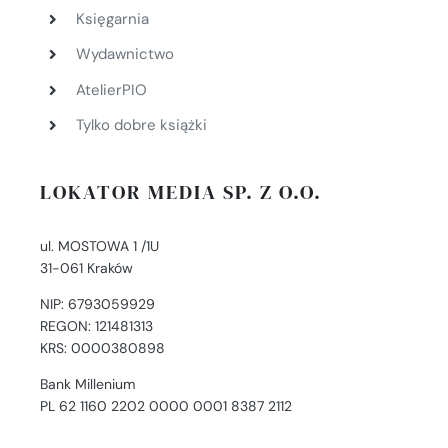
Księgarnia
Wydawnictwo
AtelierPIO
Tylko dobre książki
LOKATOR MEDIA SP. Z O.O.
ul. MOSTOWA 1 /1U
31-061 Kraków
NIP: 6793059929
REGON: 121481313
KRS: 0000380898
Bank Millenium
PL 62 1160 2202 0000 0001 8387 2112