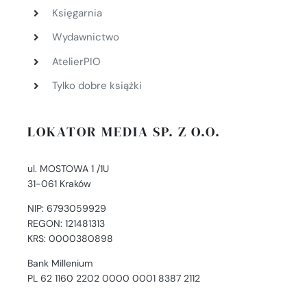
Księgarnia
Wydawnictwo
AtelierPIO
Tylko dobre książki
LOKATOR MEDIA SP. Z O.O.
ul. MOSTOWA 1 /1U
31-061 Kraków
NIP: 6793059929
REGON: 121481313
KRS: 0000380898
Bank Millenium
PL 62 1160 2202 0000 0001 8387 2112