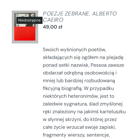
POEZJE ZEBRANE. ALBERTO
CAEIRO
49,00
zł
SZCZEGÓŁY
Swoich wyśnionych poetów,
składających się ogółem na plejadę
ponad setki nazwisk, Pessoa zawsze
obdarzał odrębną osobowością i
mniej lub bardziej rozbudowaną
fikcyjną biografią. W przypadku
niektórych heteronimów, jest to
zaledwie sygnatura, ślad zmyślonej
ręki znaleziony na jakimś karteluszku
w słynnej skrzyni, do której przez
całe życie wrzucał swoje zapiski,
fragmenty wierszy, sentencje,