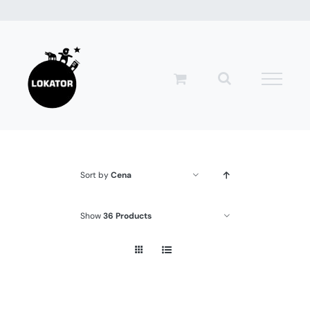
Przejdź
do
zawartości
Sort by
Cena
Show
36 Products