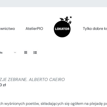
wnictwo
AtelierPIO
Tylko dobre ks
ts
ZJE ZEBRANE. ALBERTO CAEIRO
00
zł
ch wyśnionych poetów, składających się ogółem na plejadę p