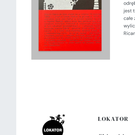
odrę
jest 
SZCZEGÓŁY
całe 
wylic
Ricar
LOKATOR