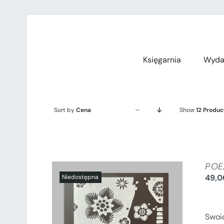
Przejdź
do
zawartości
Księgarnia
Wyda
Sort by
Cena
Show
12 Produc
POE
49,
Swoi