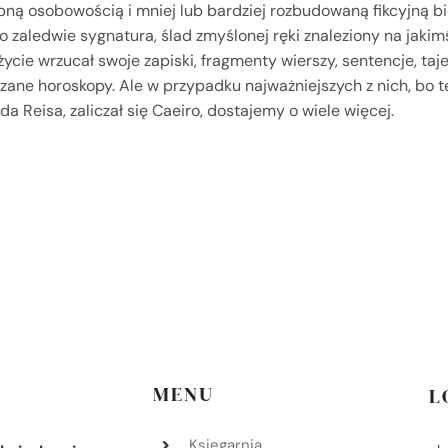
bną osobowością i mniej lub bardziej rozbudowaną fikcyjną b
to zaledwie sygnatura, ślad zmyślonej ręki znaleziony na jakimś
życie wrzucał swoje zapiski, fragmenty wierszy, sentencje, ta
zane horoskopy. Ale w przypadku najważniejszych z nich, bo te
da Reisa, zaliczał się Caeiro, dostajemy o wiele więcej.
MENU
L
Księgarnia