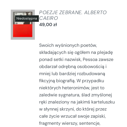
POEZJE ZEBRANE. ALBERTO
CAEIRO
49,00
zł
SZCZEGÓŁY
Swoich wyśnionych poetów,
składających się ogółem na plejadę
ponad setki nazwisk, Pessoa zawsze
obdarzał odrębną osobowością i
mniej lub bardziej rozbudowaną
fikcyjną biografią. W przypadku
niektórych heteronimów, jest to
zaledwie sygnatura, ślad zmyślonej
ręki znaleziony na jakimś karteluszku
w słynnej skrzyni, do której przez
całe życie wrzucał swoje zapiski,
fragmenty wierszy, sentencje,