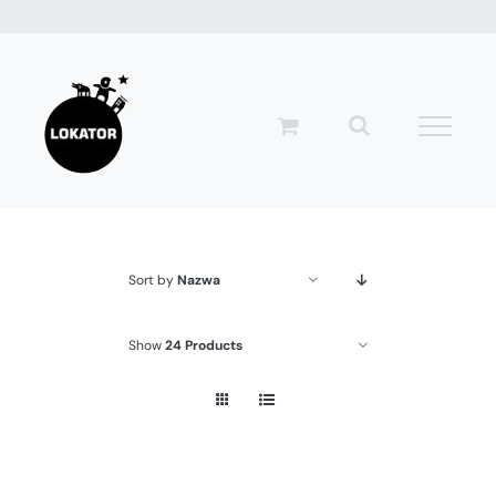
Przejdź
do
zawartości
Sort by
Nazwa
Show
24 Products