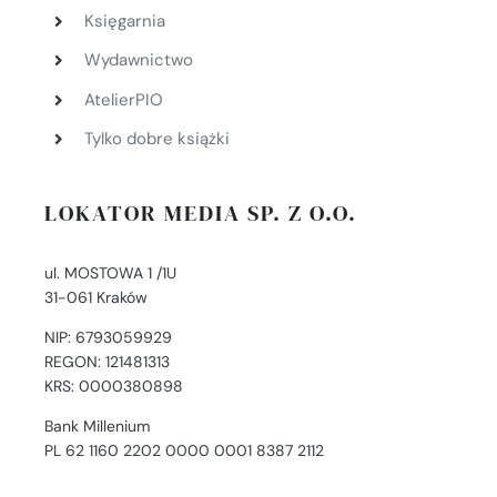
Księgarnia
Wydawnictwo
AtelierPIO
Tylko dobre książki
LOKATOR MEDIA SP. Z O.O.
ul. MOSTOWA 1 /1U
31-061 Kraków
NIP: 6793059929
REGON: 121481313
KRS: 0000380898
Bank Millenium
PL 62 1160 2202 0000 0001 8387 2112