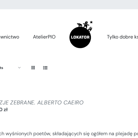
wnictwo
AtelierPIO
Tylko dobre ks
ts
ZJE ZEBRANE. ALBERTO CAEIRO
00
zł
ch wyśnionych poetów, składających się ogółem na plejadę p