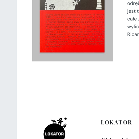
odrę
jest 
SZCZEGÓŁY
całe 
wylic
Ricar
LOKATOR