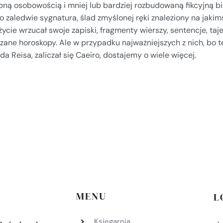
bną osobowością i mniej lub bardziej rozbudowaną fikcyjną b
to zaledwie sygnatura, ślad zmyślonej ręki znaleziony na jakimś
życie wrzucał swoje zapiski, fragmenty wierszy, sentencje, ta
zane horoskopy. Ale w przypadku najważniejszych z nich, bo te
da Reisa, zaliczał się Caeiro, dostajemy o wiele więcej.
MENU
L
Księgarnia