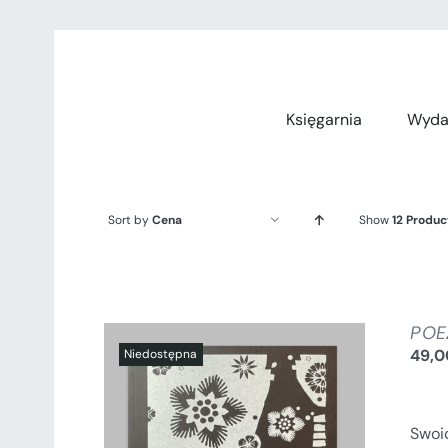
Przejdź
do
zawartości
Księgarnia
Wyda
Sort by
Cena
Show
12 Produc
POE
49,
Swoi