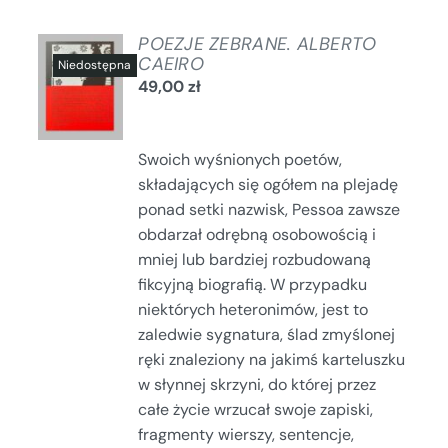
POEZJE ZEBRANE. ALBERTO
CAEIRO
49,00
zł
SZCZEGÓŁY
Swoich wyśnionych poetów,
składających się ogółem na plejadę
ponad setki nazwisk, Pessoa zawsze
obdarzał odrębną osobowością i
mniej lub bardziej rozbudowaną
fikcyjną biografią. W przypadku
niektórych heteronimów, jest to
zaledwie sygnatura, ślad zmyślonej
ręki znaleziony na jakimś karteluszku
w słynnej skrzyni, do której przez
całe życie wrzucał swoje zapiski,
fragmenty wierszy, sentencje,