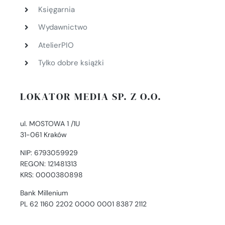
Księgarnia
Wydawnictwo
AtelierPIO
Tylko dobre książki
LOKATOR MEDIA SP. Z O.O.
ul. MOSTOWA 1 /1U
31-061 Kraków
NIP: 6793059929
REGON: 121481313
KRS: 0000380898
Bank Millenium
PL 62 1160 2202 0000 0001 8387 2112