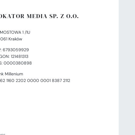
OKATOR MEDIA SP. Z O.O.
. MOSTOWA 1 /1U
-061 Kraków
P: 6793059929
GON: 121481313
S: 0000380898
nk Millenium
 62 1160 2202 0000 0001 8387 2112
ions