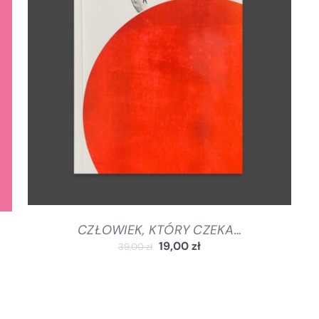
DODAJ DO KOSZYKA
/
SZCZEGÓŁY
CZŁOWIEK, KTÓRY CZEKA…
19,00
zł
39,00
zł