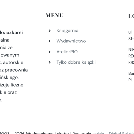
MENU
L
Księgarnia
ul
ksiazkami
31
ralna
Wydawnictwo
nia ze
NI
AtelierPIO
filowanym
RE
, autorskie
Tylko dobre książki
KR
az pracownia
Ba
ińskiego.
PL
zuje liczne
kie oraz
.
2003 - 2026 Wydawnictwo Lokator | Realizacja
Invisio - Digital Solut