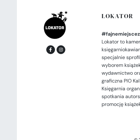
LOKATOR
#fajnemiejscez
Lokator to kame
księgarniokawiar
specjalnie spro
wyborem książek
wydawnictwo or
graficzna PIO Kal
Księgarnia organi
spotkania autors
promocję książek
© 