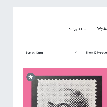
Przejdź
do
zawartości
Księgarnia
Wyda
Sort by
Data
Show
12 Produc
★